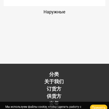
Наружные
分类
关于我们
订货方
供货方
套餐
Мы используем файлы cookie, чтобы сделать работу с
Принять