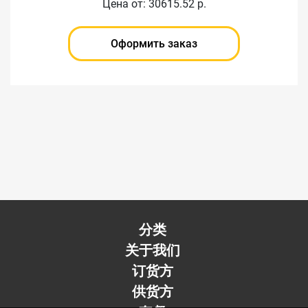
Цена от: 30615.52 р.
Оформить заказ
分类
关于我们
订货方
供货方