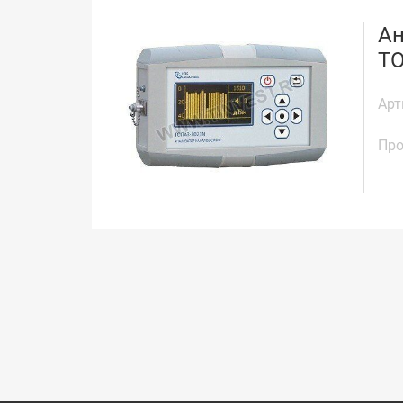
Ан
ТО
Арт
Про