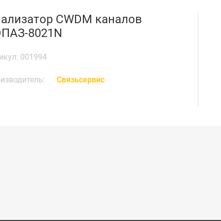
ализатор CWDM каналов
ПАЗ-8021N
икул: 001994
изводитель:
Связьсервис