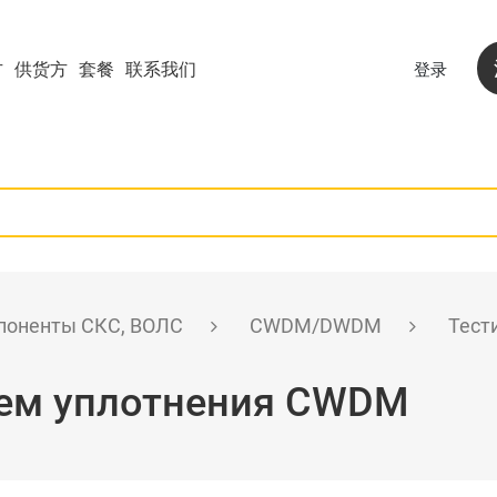
方
供货方
套餐
联系我们
登录
поненты СКС, ВОЛС
CWDM/DWDM
Тест
тем уплотнения CWDM