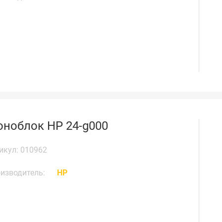
ноблок HP 24-g000
икул: 010962
изводитель:
HP