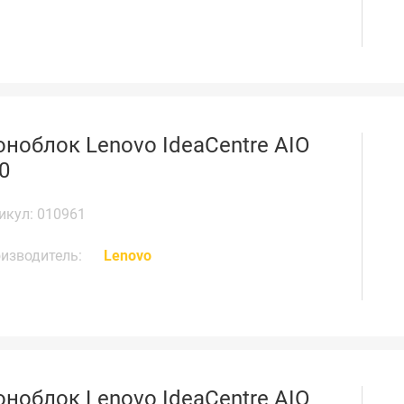
ноблок Lenovo IdeaCentre AIO
0
икул: 010961
изводитель:
Lenovo
ноблок Lenovo IdeaCentre AIO