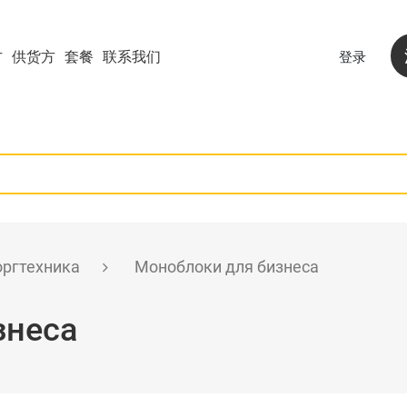
方
供货方
套餐
联系我们
登录
оргтехника
Моноблоки для бизнеса
знеса