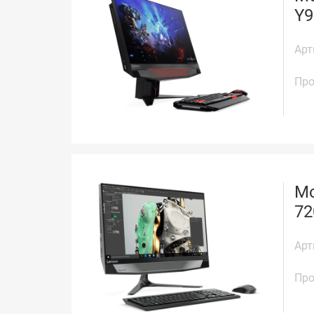
Y9
Арт
Про
Мо
72
Арт
Про