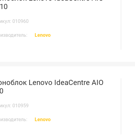
10
икул: 010960
изводитель:
Lenovo
ноблок Lenovo IdeaCentre AIO
0
икул: 010959
изводитель:
Lenovo