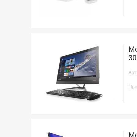
Мо
30
Арт
Про
Мо