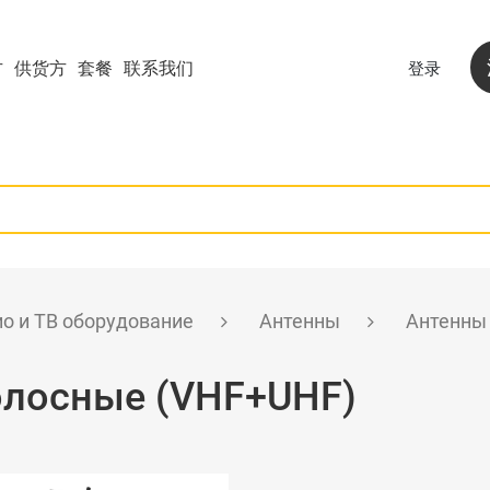
方
供货方
套餐
联系我们
登录
о и ТВ оборудование
Антенны
Антенны
лосные (VHF+UHF)